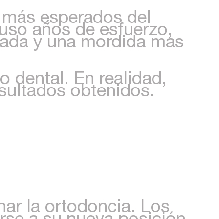
s más esperados del
uso años de esfuerzo,
neada y una mordida mas
o dental. En realidad,
sultados obtenidos.
ar la ortodoncia. Los
rse a su nueva posición