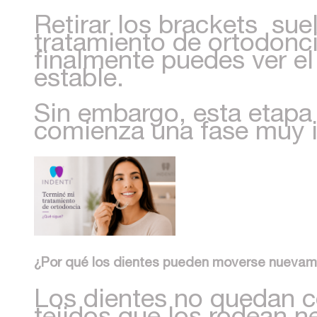
Retirar los brackets su
tratamiento de ortodonc
finalmente puedes ver el
estable.
Sin embargo, esta etapa 
comienza una fase muy i
¿Por qué los dientes pueden moverse nueva
Los dientes no quedan co
tejidos que los rodean n