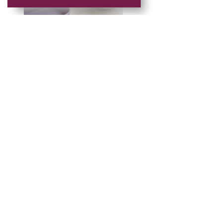
Cuidados básico
Algunas recomendacione
estado:
Guárdalos siempre en
Evita envolverlos en s
Mantén una limpieza a
No los utilices como p
Si se fracturan, defor
revisión.