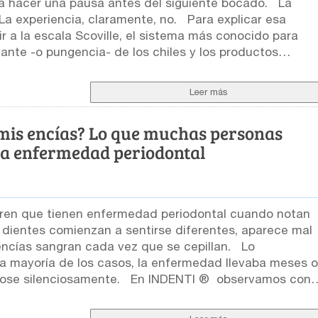
a hacer una pausa antes del siguiente bocado. La
iencia, claramente, no. Para explicar esa
ir a la escala Scoville, el sistema más conocido para
cante -o pungencia- de los chiles y los productos
ribir ciertas propiedades del alimento, pero no predecir
Leer más
ona. ¿Qué mide la escala Scoville?
la se expresan en unidades Scoville, conocidas como
mis encías? Lo que muchas personas
Heat Units. Aunque el nombre contiene la
la enfermedad periodontal
e a la temperatura física. Una salsa puede servirse fría 
os principales responsables son
amilia de compuestos producidos por los frutos del
os más abundantes se encuentran la capsaicina y la
en que tienen enfermedad periodontal cuando notan
s dientes comienzan a sentirse diferentes, aparece mal
todas
encías sangran cada vez que se cepillan. Lo
 el instrumento de
la mayoría de los casos, la enfermedad llevaba meses o
mente. En INDENTI ® observamos con
estras
 se sorprenden cuando les explicamos que el sangrado
an variar considerablemente. Su nombre, color o
íntoma
rminar su intensidad. Para compararlas,