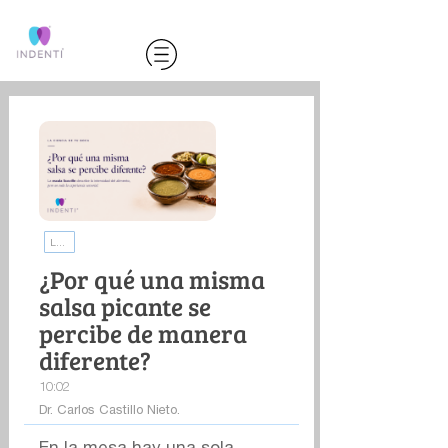
La ciencia de tu boca | INDENTI
¿Por qué una misma
salsa picante se
percibe de manera
diferente?
10:02
Dr. Carlos Castillo Nieto.
En la mesa hay una sola