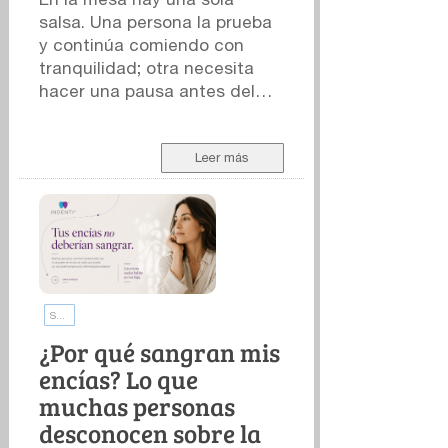
salsa. Una persona la prueba
y continúa comiendo con
tranquilidad; otra necesita
hacer una pausa antes del
siguiente bocado. La
preparación es la misma. La
experiencia, claramente, no.
Leer más
Para explicar esa diferencia
solemos recurrir a la escala
Scoville, el sistema más
conocido para expresar la
intensidad picante -o
pungencia- de los chiles y los
Salud de las encías
productos elaborados con
ellos. Sin embargo, una cifra
¿Por qué sangran mis
en la etiqueta solo cuenta
encías? Lo que
una parte de la historia.
muchas personas
Puede describir ciertas
desconocen sobre la
propiedades del alimento,