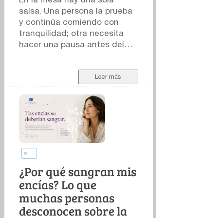
salsa. Una persona la prueba
y continúa comiendo con
tranquilidad; otra necesita
hacer una pausa antes del
siguiente bocado. La
preparación es la misma. La
experiencia, claramente, no.
Leer más
Para explicar esa diferencia
solemos recurrir a la escala
Scoville, el sistema más
conocido para expresar la
intensidad picante -o
pungencia- de los chiles y los
Salud de las encías
productos elaborados con
ellos. Sin embargo, una cifra
¿Por qué sangran mis
en la etiqueta solo cuenta
encías? Lo que
una parte de la historia.
muchas personas
Puede describir ciertas
desconocen sobre la
propiedades del alimento,