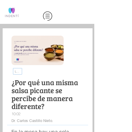
La ciencia de tu boca | INDENTI
¿Por qué una misma
salsa picante se
percibe de manera
diferente?
10:02
Dr. Carlos Castillo Nieto.
En la mesa hay una sola