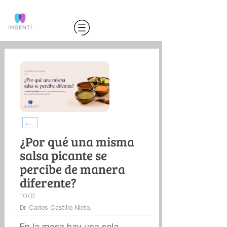
La ciencia de tu boca | INDENTI
¿Por qué una misma
salsa picante se
percibe de manera
diferente?
10:02
Dr. Carlos Castillo Nieto.
En la mesa hay una sola