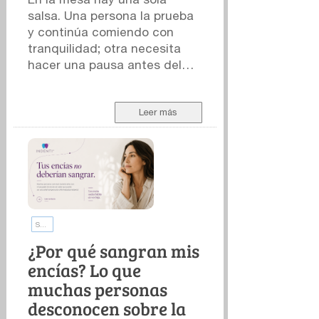
salsa. Una persona la prueba
y continúa comiendo con
tranquilidad; otra necesita
hacer una pausa antes del
siguiente bocado. La
preparación es la misma. La
experiencia, claramente, no.
Leer más
Para explicar esa diferencia
solemos recurrir a la escala
Scoville, el sistema más
conocido para expresar la
intensidad picante -o
pungencia- de los chiles y los
Salud de las encías
productos elaborados con
ellos. Sin embargo, una cifra
¿Por qué sangran mis
en la etiqueta solo cuenta
encías? Lo que
una parte de la historia.
muchas personas
Puede describir ciertas
desconocen sobre la
propiedades del alimento,