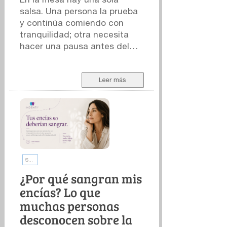
salsa. Una persona la prueba
y continúa comiendo con
tranquilidad; otra necesita
hacer una pausa antes del
siguiente bocado. La
preparación es la misma. La
experiencia, claramente, no.
Leer más
Para explicar esa diferencia
solemos recurrir a la escala
Scoville, el sistema más
conocido para expresar la
intensidad picante -o
pungencia- de los chiles y los
Salud de las encías
productos elaborados con
ellos. Sin embargo, una cifra
¿Por qué sangran mis
en la etiqueta solo cuenta
encías? Lo que
una parte de la historia.
muchas personas
Puede describir ciertas
desconocen sobre la
propiedades del alimento,