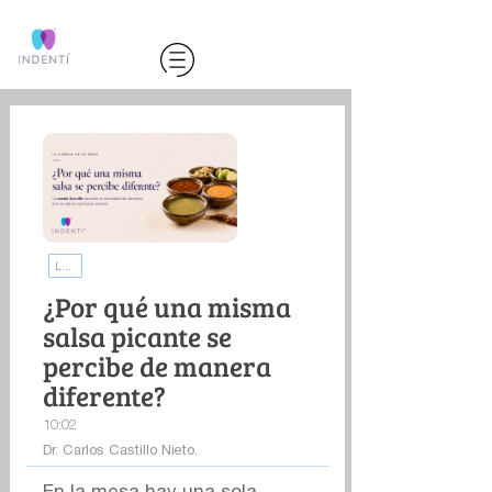
La ciencia de tu boca | INDENTI
¿Por qué una misma
salsa picante se
percibe de manera
diferente?
10:02
Dr. Carlos Castillo Nieto.
En la mesa hay una sola