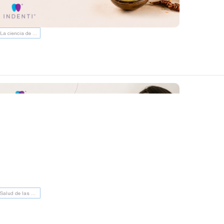
La ciencia de tu boca | INDENTI
Salud de las encías