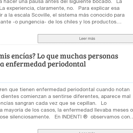
a hacer una pausa antes del siguiente bocado. La
iencia, claramente, no. Para explicar esa
ir a la escala Scoville, el sistema más conocido para
cante -o pungencia- de los chiles y los productos
ribir ciertas propiedades del alimento, pero no predecir
Leer más
ona. ¿Qué mide la escala Scoville?
la se expresan en unidades Scoville, conocidas como
mis encías? Lo que muchas personas
Heat Units. Aunque el nombre contiene la
la enfermedad periodontal
e a la temperatura física. Una salsa puede servirse fría 
os principales responsables son
amilia de compuestos producidos por los frutos del
os más abundantes se encuentran la capsaicina y la
en que tienen enfermedad periodontal cuando notan
s dientes comienzan a sentirse diferentes, aparece mal
todas
encías sangran cada vez que se cepillan. Lo
 el instrumento de
la mayoría de los casos, la enfermedad llevaba meses o
mente. En INDENTI ® observamos con
estras
 se sorprenden cuando les explicamos que el sangrado
an variar considerablemente. Su nombre, color o
íntoma
rminar su intensidad. Para compararlas,