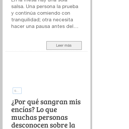
salsa. Una persona la prueba
y continúa comiendo con
tranquilidad; otra necesita
hacer una pausa antes del
siguiente bocado. La
preparación es la misma. La
experiencia, claramente, no.
Leer más
Para explicar esa diferencia
solemos recurrir a la escala
Scoville, el sistema más
conocido para expresar la
intensidad picante -o
pungencia- de los chiles y los
Salud de las encías
productos elaborados con
ellos. Sin embargo, una cifra
¿Por qué sangran mis
en la etiqueta solo cuenta
encías? Lo que
una parte de la historia.
muchas personas
Puede describir ciertas
desconocen sobre la
propiedades del alimento,