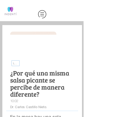
La ciencia de tu boca | INDENTI
¿Por qué una misma
salsa picante se
percibe de manera
diferente?
10:02
Dr. Carlos Castillo Nieto.
En la mesa hay una sola