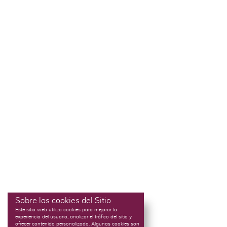
Sobre las cookies del Sitio
Este sitio web utiliza cookies para mejorar la
experiencia del usuario, analizar el tráfico del sitio y
ofrecer contenido personalizado. Algunas cookies son